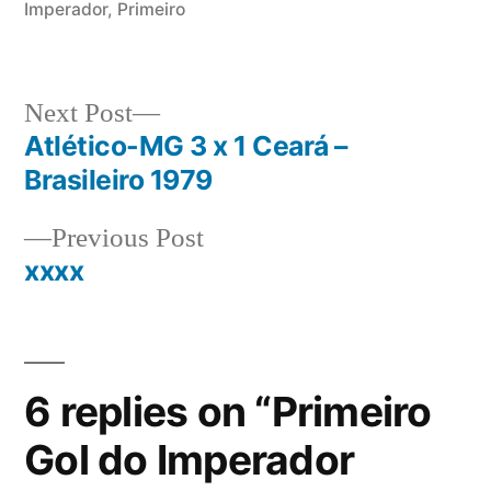
Imperador
,
Primeiro
Next
Next Post
post:
Atlético-MG 3 x 1 Ceará –
Post
Brasileiro 1979
navigation
Previous
Previous Post
post:
xxxx
6 replies on “Primeiro
Gol do Imperador