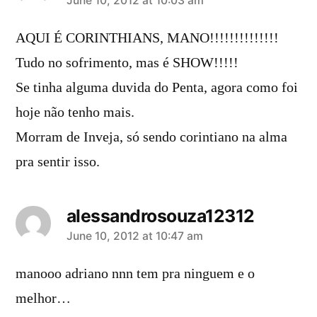
says:
June 10, 2012 at 10:03 am
AQUI É CORINTHIANS, MANO!!!!!!!!!!!!!!
Tudo no sofrimento, mas é SHOW!!!!!
Se tinha alguma duvida do Penta, agora como foi
hoje não tenho mais.
Morram de Inveja, só sendo corintiano na alma
pra sentir isso.
alessandrosouza12312
says:
June 10, 2012 at 10:47 am
manooo adriano nnn tem pra ninguem e o
melhor…