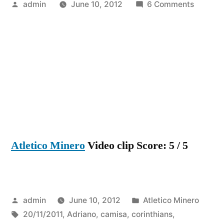
Posted
on
admin
June 10, 2012
6 Comments
by
Primeir
Gol
do
Imperad
Adriano
com
a
camisa
do
Atletico Minero
Video clip Score: 5 / 5
Corinth
-20/11/
Posted
Posted
admin
June 10, 2012
Atletico Minero
by
Tags:
in
20/11/2011
,
Adriano
,
camisa
,
corinthians
,