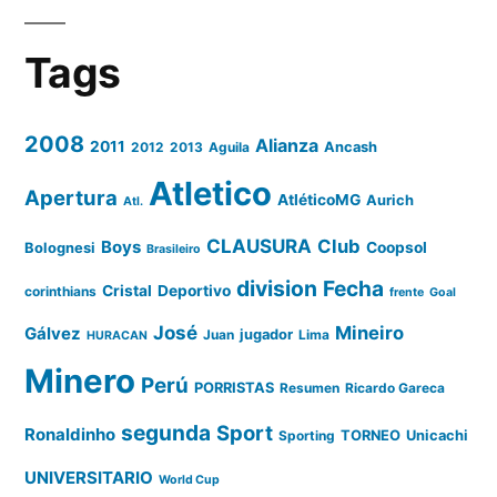
Tags
2008
Alianza
2011
2012
2013
Aguila
Ancash
Atletico
Apertura
AtléticoMG
Aurich
Atl.
CLAUSURA
Club
Boys
Coopsol
Bolognesi
Brasileiro
division
Fecha
Cristal
Deportivo
corinthians
frente
Goal
José
Mineiro
Gálvez
Juan
jugador
Lima
HURACAN
Minero
Perú
PORRISTAS
Resumen
Ricardo Gareca
segunda
Sport
Ronaldinho
Sporting
TORNEO
Unicachi
UNIVERSITARIO
World Cup