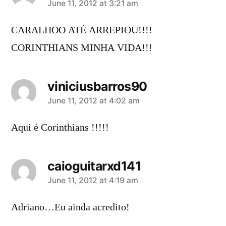
says:
June 11, 2012 at 3:21 am
CARALHOO ATÉ ARREPIOU!!!!
CORINTHIANS MINHA VIDA!!!
viniciusbarros90
says:
June 11, 2012 at 4:02 am
Aqui é Corinthians !!!!!
caioguitarxd141
says:
June 11, 2012 at 4:19 am
Adriano…Eu ainda acredito!