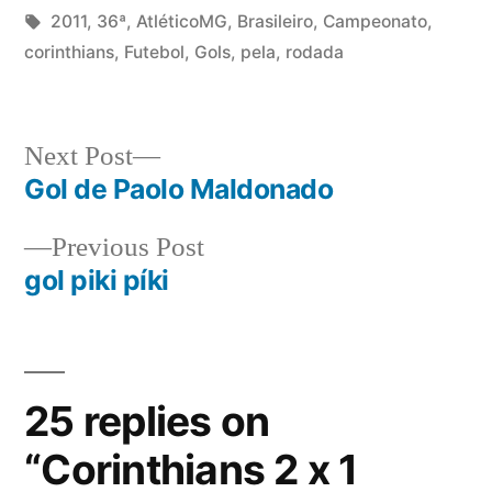
2011
by
Tags:
in
2011
,
36ª
,
AtléticoMG
,
Brasileiro
,
Campeonato
,
corinthians
,
Futebol
,
Gols
,
pela
,
rodada
Next
Next Post
post:
Gol de Paolo Maldonado
Post
Previous
Previous Post
navigation
post:
gol piki píki
25 replies on
“Corinthians 2 x 1