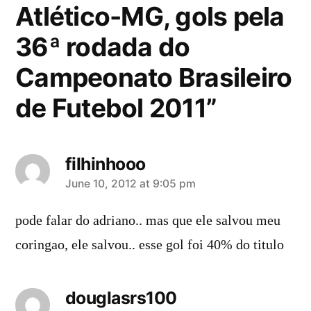
Atlético-MG, gols pela
36ª rodada do
Campeonato Brasileiro
de Futebol 2011”
filhinhooo
says:
June 10, 2012 at 9:05 pm
pode falar do adriano.. mas que ele salvou meu
coringao, ele salvou.. esse gol foi 40% do titulo
douglasrs100