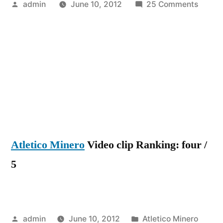
Posted
on
admin
June 10, 2012
25 Comments
by
Corint
2
x
1
Atlétic
MG,
gols
pela
36ª
Atletico Minero
Video clip Ranking: four /
rodad
do
5
Campe
Brasile
de
Futebo
Posted
Posted
admin
June 10, 2012
Atletico Minero