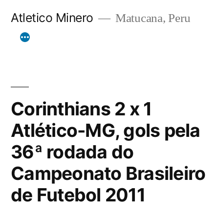
Skip
Atletico Minero
Matucana, Peru
to
content
Corinthians 2 x 1
Atlético-MG, gols pela
36ª rodada do
Campeonato Brasileiro
de Futebol 2011