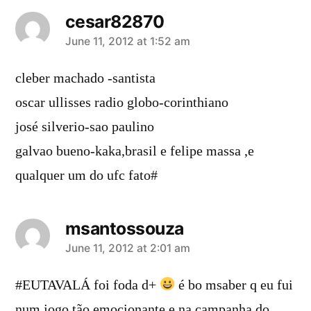
cesar82870
says:
June 11, 2012 at 1:52 am
cleber machado -santista
oscar ullisses radio globo-corinthiano
josé silverio-sao paulino
galvao bueno-kaka,brasil e felipe massa ,e
qualquer um do ufc fato#
msantossouza
says:
June 11, 2012 at 2:01 am
#EUTAVALÁ foi foda d+
é bo msaber q eu fui
num jogo tão emocionante e na campanha do