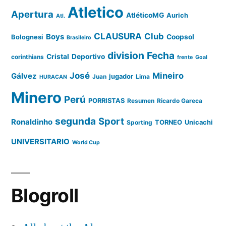
Atletico
Apertura
AtléticoMG
Aurich
Atl.
CLAUSURA
Club
Boys
Coopsol
Bolognesi
Brasileiro
division
Fecha
Cristal
Deportivo
corinthians
frente
Goal
José
Mineiro
Gálvez
Juan
jugador
Lima
HURACAN
Minero
Perú
PORRISTAS
Resumen
Ricardo Gareca
segunda
Sport
Ronaldinho
Sporting
TORNEO
Unicachi
UNIVERSITARIO
World Cup
Blogroll